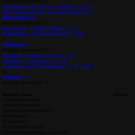
Найдено филиалов: 2
Красногорск, ТЦ Ёлка, ул. Ленина, д. 26 А
ЖК Ильинские луга, ул. Архангельская, д. 6
Красноярск
(2)
Найдено филиалов: 2
Красноярск, ул. Карла Маркса, д. 34
Красноярск, ул. Елены Стасовой, д. 48б
Л
Люберцы
(3)
Найдено филиалов: 3
Люберцы, проспект Победы, д. 14
Люберцы, ул. Дружбы, д. 11/26
Томилино, мкр. Птицефабрика, д. 35, корп. 3
М
Москва
(37)
Найдено филиалов: 37
Выберите линию:
Отмена
Сокольническая
0
Замоскворецкая
0
Арбатско-Покровская
0
Филёвская
0
Кольцевая
0
Калужско-Рижская
0
Таганско-Краснопресненская
0