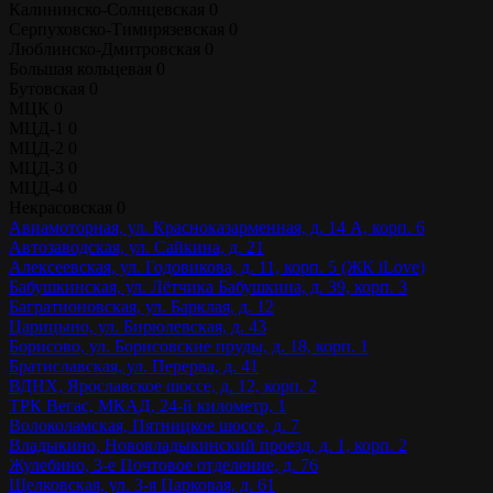
Калининско-Солнцевская
0
Серпуховско-Тимирязевская
0
Люблинско-Дмитровская
0
Большая кольцевая
0
Бутовская
0
МЦК
0
МЦД-1
0
МЦД-2
0
МЦД-3
0
МЦД-4
0
Некрасовская
0
Авиамоторная, ул. Красноказарменная, д. 14 А, корп. 6
Автозаводская, ул. Сайкина, д. 21
Алексеевская, ул. Годовикова, д. 11, корп. 5 (ЖК iLove)
Бабушкинская, ул. Лётчика Бабушкина, д. 39, корп. 3
Багратионовская, ул. Барклая, д. 12
Царицыно, ул. Бирюлевская, д. 43
Борисово, ул. Борисовские пруды, д. 18, корп. 1
Братиславская, ул. Перерва, д. 41
ВДНХ, Ярославское шоссе, д. 12, корп. 2
ТРК Вегас, МКАД, 24-й километр, 1
Волоколамская, Пятницкое шоссе, д. 7
Владыкино, Нововладыкинский проезд, д. 1, корп. 2
Жулебино, 3-е Почтовое отделение, д. 76
Щелковская, ул. 3-я Парковая, д. 61