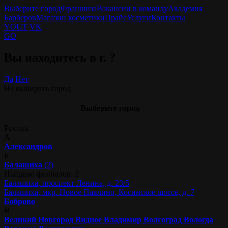
Выберите город
Франшиза
Вакансии в команду
Академия
Барберов
Магазин косметики
Прайс
Услуги
Контакты
YOUT
VK
GO
Вы находитесь в г.
?
Да
Нет
Не выбирать город
Выберите город
Россия
А
Александров
Б
Балашиха
(2)
Найдено филиалов: 2
Балашиха, проспект Ленина, д. 23/5
Балашиха, мкр. Новое Павлино, Косинское шоссе, д. 7
Боброво
В
Великий Новгород
Видное
Владимир
Волгоград
Вологда