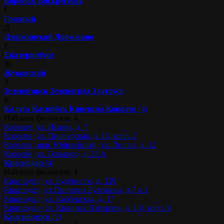
Воронеж
Воскресенск
Г
Грозный
Д
Дзержинский
Дрожжино
Е
Екатеринбург
Ж
Жуковский
З
Зеленогорск
Зеленоград
Златоуст
К
Калуга
Каспийск
Кинешма
Королев
(4)
Найдено филиалов: 4
Королев, ул. Исаева, д. 7
Королев, ул. Пионерская, д. 15, корп. 2
Королев, мкр. Юбилейный, ул. Лесная, д. 12
Королев, ул. Горького, д. 33 А
Краснодар
(4)
Найдено филиалов: 4
Краснодар, ул. Будённого, д. 129
Краснодар, ул.Григория Булгакова, д.7 к.1
Краснодар, ул. Казбекская, д. 17
Краснодар, ул. Красных Партизан, д. 1/4, корп. 9
Красногорск
(2)