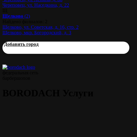
Череповец, ул. Наседкина, д. 22
Щ
Щелково
(2)
Найдено филиалов: 2
Щелково, ул. Советская, д. 16, стр. 2
Щелково, мкр. Богородский, д. 3
Добавить город
федеральная сеть
барбершопов
BORODACH Услуги
Прайс
Мужская стрижка
45 мин.
от 1000 р.
Моделирование бороды
45 мин.
от 700 р.