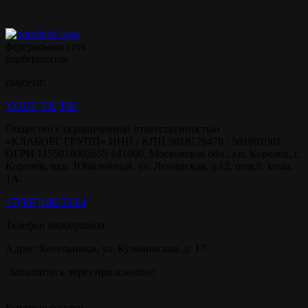
федеральная сеть
барбершопов
соцсети:
YOUT
VK
TIK
Общество с ограниченной ответственностью
«КЛАБОРГ ГРУПП» ИНН / КПП 5018179478 / 501801001
ОГРН 1155018002655 141090, Московская обл., г.о. Королёв, г.
Королёв, мкр. Юбилейный, ул. Ленинская, д.12, пом.9, комн.
1А.
+7(967)186-53-64
Телефон барбершопа
Адрес: Котельники, ул. Кузьминская, д. 17
Запишитесь через приложение:
Быстрые ссылки