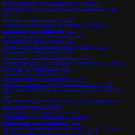
Кантемировская, ул. Москворечье, д. 4, корп. 6
ЖК Бунинские Луга, ул. Александры Монаховой, д. 88,
корп. 1
Коньково, ул. Профсоюзная, д. 109
Коптево, бульвар Матроса Железняка, д. 33, корп. 1
Котельники, ул. Кузьминская, д. 17
Лухмановская, ул. Святоозерская, д. 13
Медведково, проезд Дежнёва, д. 23
Полежаевская, Карамышевская набережная, д. 2 А
Некрасовка, ул. Недорубова, д. 28
Октябрьская, ул. Большая Якиманка, д. 32
Октябрьское Поле, ул. Народного Ополчения, д. 42, корп. 1
Отрадное, ул. Декабристов, д. 21
Печатники, ул. Шоссейная, д. 8
Проспект мира, ул. Гиляровского, д. 48
Преображенская площадь, ул. Преображенская, д. 5/7
Прокшино, ЖК Испанские кварталы, проспект Магеллана,
д. 4
Речной Вокзал, ул. Фестивальная, д. 11 (Код для входа на
территорию двора: 100#325)
Свиблово, ул. Снежная, д. 16, корп. 6
Селигерская, ул. Селигерская, д. 26, корп. 1
Семеновская, ул. Щербаковская, д. 58
Чертаново, Балаклавский проспект, вл. 5 а, стр. 12, этаж 2
Шелепиха, Шмитовский проезд, д. 39, корп. 1